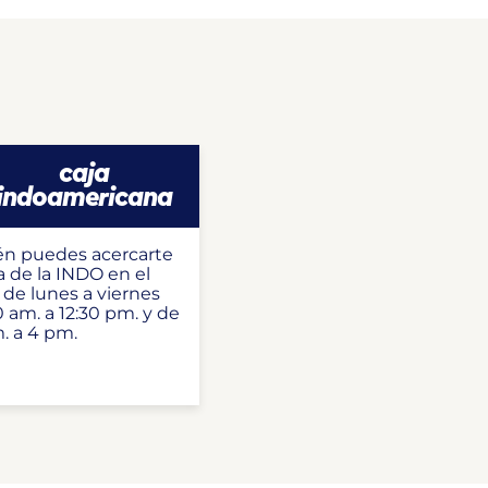
caja
indoamericana
n puedes acercarte
ja de la INDO en el
 de lunes a viernes
 am. a 12:30 pm. y de
. a 4 pm.