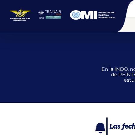
En la INDO, n
de REINTE
estu
Las fech