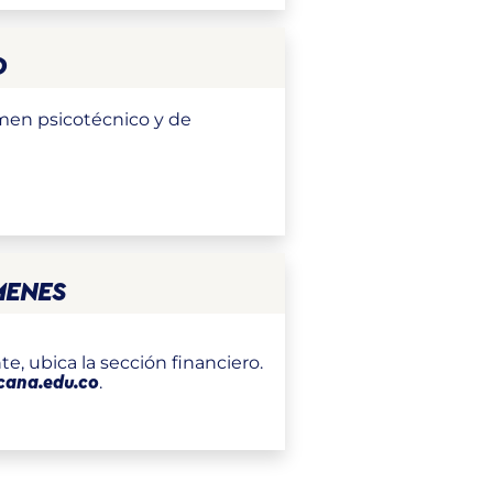
D
amen psicotécnico y de
MENES
e, ubica la sección financiero.
.
cana.edu.co