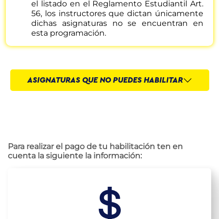
el listado en el Reglamento Estudiantil Art.
NATACIÓN Y SALVAMENTO ACUÁTICO
56, los instructores que dictan únicamente
dichas asignaturas no se encuentran en
PRIMEROS AUXILIOS
esta programación.
SUPERVIVENCIA
DITCHING
ASIGNATURAS QUE NO PUEDES HABILITAR
TALLER I Y II
TALLER DE ELECTRICIDAD BÁSICA
ESTRUCTURAS I Y II
Para realizar el pago de tu habilitación ten en
cuenta la siguiente la información:
LABORATORIOS DE CIRCUITOS DC, AC, ELECTRÓNICA
ANÁLOGA, ELECTRÓNICA DIGITAL
PRÁCTICAS ESTÁNDAR
PRÁCTICAS DEL V PERÍODO ACADÉMICO: P1, P2, P3, P4 Y
P5