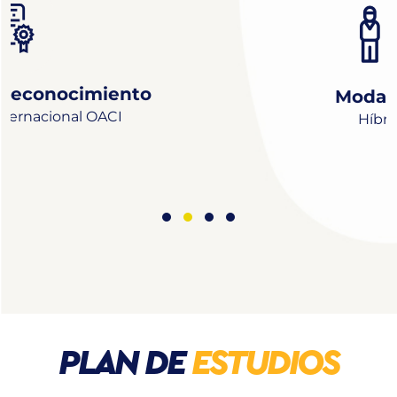
 Reconocimiento
Modal
internacional OACI
Híbri
PLAN
DE
ESTUDIOS