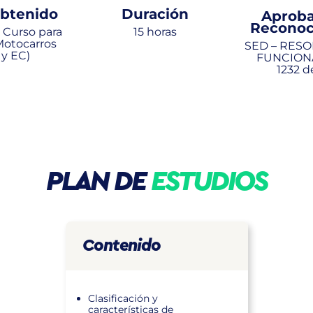
Obtenido
Duración
Aproba
Reconoc
o Curso para
15 horas
 Motocarros
SED – RES
 y EC)
FUNCION
1232 d
PLAN
DE
ESTUDIOS
Contenido
Clasificación y
características de