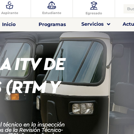
Aspirante
Estudiante
Egresado
Servicios
Actu
Inicio
Programas
A ITV DE
(RTM Y
 técnico en la inspección
 de la Revisión Técnico-